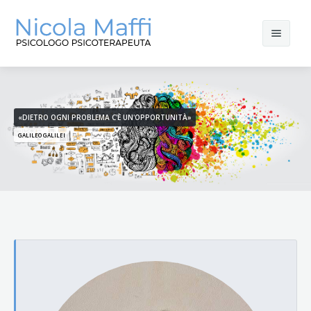
Home
Il mio approccio
«DIETRO OGNI PROBLEMA C'È UN'OPPORTUNITÀ»
GALILEO GALILEI
Contatti